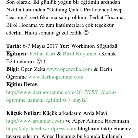
Son olarak; İki günlük yoğun bir eğitimin ardından
Nvidia tarafından “Gaining Quick Proficiency Deep
Learning” sertifikasına sahip oldum. Ferhat Hocama,
Birol Hocama ve tüm katılımcılara çok teşekkür
ederim. Hafta sonunu güzel ezdik 😊
Tarih:
Yer:
6-7 Mayıs 2017
Workinton Söğütözü
Eğitmen:
Ferhat Kurt
&
Birol Kuyumcu
(Konuk
Eğitmenimiz 🙂 )
Bilgi:
Open Zeka
www.openzeka.com
& Derin
Öğrenme
www.derinogrenme.com
Eğitim Detay:
http://www.derinogrenme.com/2017/05/01/derin-
ogrenme-uzmani-egitimi-6-7-mayis/
Küçük Notlar:
Küçük arkadaşım Arda Mavi
http://www.ardamavi.com
ve Alper Altınok Hocamızın
https://alpslabel.wordpress.com
bloglarını takip etmeniz
tavsiye ederim. Alper Hocamız bu konuda kullanışlı