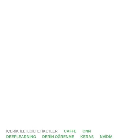
İÇERIK ILE ILGILI ETIKETLER
CAFFE
CNN
DEEPLEARNING
DERIN ÖĞRENME
KERAS
NVIDIA